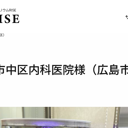
ウムRISE
区）
市中区内科医院様（広島